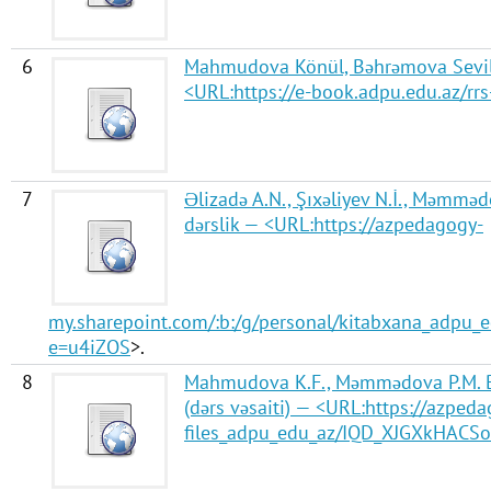
6
Mahmudova Könül, Bəhrəmova Sevil. H
<URL:
https://e-book.adpu.edu.az/
7
Əlizadə A.N., Şıxəliyev N.İ., Məmməd
dərslik — <URL:
https://azpedagogy-
my.sharepoint.com/:b:/g/personal/kitabxana_ad
e=u4iZOS
>.
8
Mahmudova K.F., Məmmədova P.M. Biol
(dərs vəsaiti) — <URL:
https://azpeda
files_adpu_edu_az/IQD_XJGXkHA