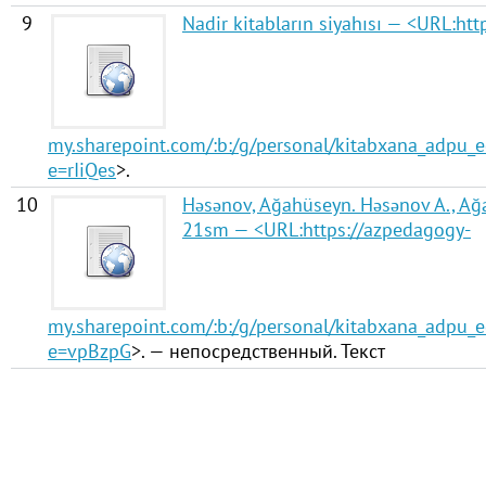
9
Nadir kitabların siyahısı — <URL:
htt
my.sharepoint.com/:b:/g/personal/kitabxana_ad
e=rIiQes
>.
10
Həsənov, Ağahüseyn. Həsənov A., Ağay
21sm — <URL:
https://azpedagogy-
my.sharepoint.com/:b:/g/personal/kitabxana_ad
e=vpBzpG
>. — непосредственный. Текст