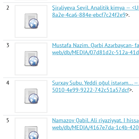
2
Şirəliyeva Sevil. Analitik kimya — <U
8a2e-4ca6-884e-ebcf7c24f2e9
>.
3
Mustafa Nazim. Qərbi Azərbaycan- fak
web/db/MEDIA/07d81d2c-512a-41d
4
Surxay Subu. Yeddi oğul istərəm... 
5010-4e99-9222-742c51a57dcf
>.
5
Namazov Qabil. Ali riyaziyyat. I hiss
web/db/MEDIA/4167e7da-1c4b-420