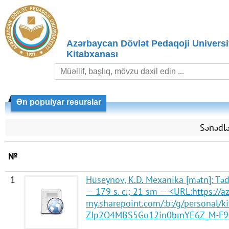
Azərbaycan Dövlət Pedaqoji Universit
Kitabxanası
Ən populyar resurslar
Sənədlə
№
1
Hüseynov, K.D. Mexanika [mətn]: Tədr
— 179 s. с.; 21 sm — <URL:
https://
my.sharepoint.com/:b:/g/personal/
ZIp2O4MBS5Go12in0bmYE6Z_M-F9