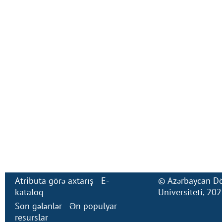
Atributa görə axtarış
E-
©
Azərbaycan Dö
kataloq
Universiteti
, 20
Son gələnlər
Ən populyar
resurslar