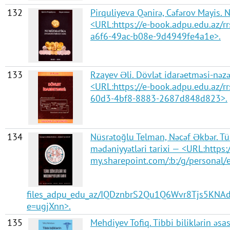
132
Pirquliyeva Qənirə, Cəfərov Mayis.
<URL:https://e-book.adpu.edu.az/
a6f6-49ac-b08e-9d4949fe4a1e>.
133
Rzayev Əli. Dövlət idarəetməsi-nəzə
<URL:https://e-book.adpu.edu.az/
60d3-4bf8-8883-2687d848d823>.
134
Nüsrətoğlu Telman, Nəcəf Əkbər. Tür
mədəniyyətləri tarixi — <URL:https
my.sharepoint.com/:b:/g/personal/e
files_adpu_edu_az/IQDznbrS2Qu1Q6Wvr8Tjs5KN
e=ugjXnn>.
135
Mehdiyev Tofiq. Tibbi biliklərin əsa