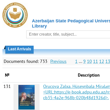
Azerbaijan State Pedagogical Univers
Library
Last Arrivals
Documents found: 733
Previous
1
...
9
10
11
12
1
№
Description
131
Orucova Zalxa. Hüseynbala Mirələm
<URL:https://e-book.adpu.edu.az/
cb35-4a2e-968b-020b48d1926d>.