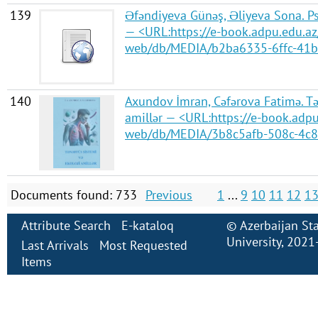
139
Əfəndiyeva Günəş, Əliyeva Sona. Ps
— <URL:https://e-book.adpu.edu.az/
web/db/MEDIA/b2ba6335-6ffc-41b
140
Axundov İmran, Cəfərova Fatimə. Tə
amillər — <URL:https://e-book.adpu
web/db/MEDIA/3b8c5afb-508c-4c8
Documents found: 733
Previous
1
...
9
10
11
12
1
Attribute Search
E-kataloq
©
Azerbaijan St
University
, 2021
Last Arrivals
Most Requested
Items