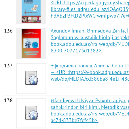
<URL:https://azpedagogy-my.sharep
library-files_adpu_edu_az/IQAqQB
h3AbzP3FtD2PlxWCrwmfpwp7I?e=
136
Axundov İmran, Əhmədova Zərifə, İ
Sağlamlıq və xəstəlik bioloji aspek
book.adpu.edu.az/rrs-web/db/MED
8300-7077173d1382>.
137
Эфендиева Гюняш, Алиева Сона. 
— <URL:https://e-book.adpu.edu.az/
web/db/MEDIA/cd586ba8-4e1f-48
138
Əfəndiyeva Ülviyyə. Psixoterapiya p
sahələrindən biri kimi. Metodik vəs
book.adpu.edu.az/rrs-web/db/MED
ac7d-833be7fef45b>.