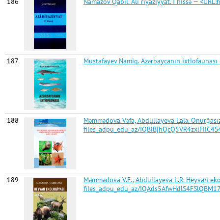
186
Namazov Qabil. Ali riyaziyyat. I hissə — <
187
Mustafayev Namiq. Azərbaycanın ixtiofaunas
188
Məmmədova Vəfa, Abdullayeva Lalə. Onurğasız
files_adpu_edu_az/IQBiBjhQcQ5VR4zxlFiiC
189
Məmmədova V.F., Abdullayeva L.R. Heyvan eko
files_adpu_edu_az/IQAds5AfwHdlS4FSlQBM