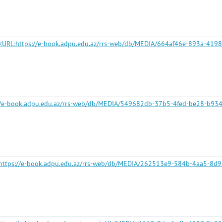
z — <URL:https://e-book.adpu.edu.az/rrs-web/db/MEDIA/664af46e-893a-4
s://e-book.adpu.edu.az/rrs-web/db/MEDIA/549682db-37b5-4fed-be28-b93
<URL:https://e-book.adpu.edu.az/rrs-web/db/MEDIA/262513e9-584b-4aa5-8