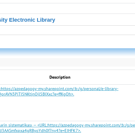
ity Electronic Library
Description
:https://azpedagogy-my.sharepoint.com/:b:/g/personal/e-library-
orAVN3PiTI5NKtjnOjl5BIXxc?e=ffKgOh>.
ilərin sistematikası — <URL:https://azpedagogy-my.sharepoint.com/:b:/g/pe
Cd3AASmfxpxa4gRByoYdh0f7ny4?e=EIHFK7>.