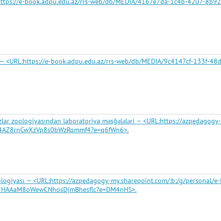
URL:https://e-book.adpu.edu.az/rrs-web/db/MEDIA/4167e7da-1c4b-4207-8b9
ı — <URL:https://e-book.adpu.edu.az/rrs-web/db/MEDIA/9c4147cf-133f-4
lar zoologiyasından laboratoriya məşğələləri — <URL:https://azpedagogy-
4S4AZ8rnCwXzVp8s0bWzRqmmf4?e=q6fWn6>.
logiyası — <URL:https://azpedagogy-my.sharepoint.com/:b:/g/personal/e-l
17HAAaM8oWewCNhosDjmBhesflc?e=DM4nHS>.