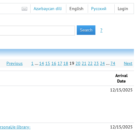
Azərbaycan dili
English
Русский
Login
?
Previous
1
...
14
15
16
17
18
19
20
21
22
23
24
...
74
Next
Arrival
Date
12/15/2025
rsonal/e-library-
12/15/2025