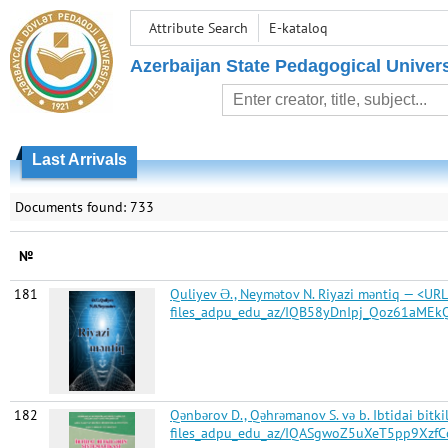
Attribute Search
E-kataloq
Azerbaijan State Pedagogical Univers
Last Arrivals
Documents found: 733
№
181
Quliyev Ə., Neymətov N. Riyazi məntiq — <URL
files_adpu_edu_az/IQB58yDnIpj_Qoz61aMEkQ
182
Qənbərov D., Qəhrəmanov S. və b. Ibtidai bitk
files_adpu_edu_az/IQASgwoZ5uXeT5pp9Xzf