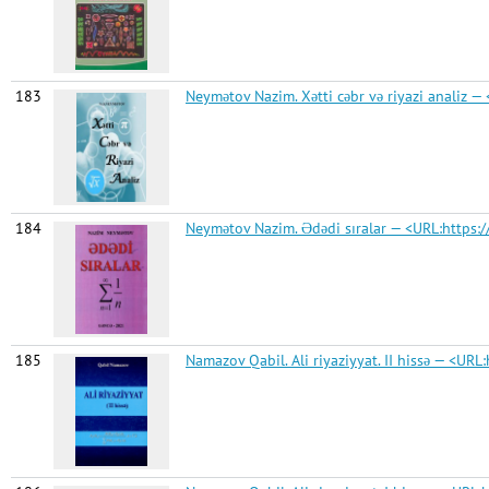
183
Neymətov Nazim. Xətti cəbr və riyazi anali
184
Neymətov Nazim. Ədədi sıralar — <URL:http
185
Namazov Qabil. Ali riyaziyyat. II hissə — 