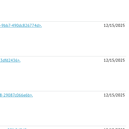
198-9bb7-490dc826774d>.
12/15/2025
43dfd2436>.
12/15/2025
d98-29087c066e6b>.
12/15/2025