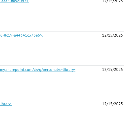
2-aea50fa9d0d2>.
12/15/2025
8d6-8c19-a44341c37be6>.
12/15/2025
my.sharepoint.com/:b:/g/personal/e-library-
12/15/2025
ibrary-
12/15/2025