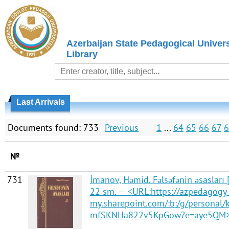
Azerbaijan State Pedagogical Univers
Library
Last Arrivals
Documents found: 733
Previous
1
...
64
65
66
67
6
№
731
İmanov, Həmid. Fəlsəfənin əsasları [
22 sm. — <URL:https://azpedagogy
my.sharepoint.com/:b:/g/persona
mfSKNHa822v5KpGow?e=aye5QM>. 