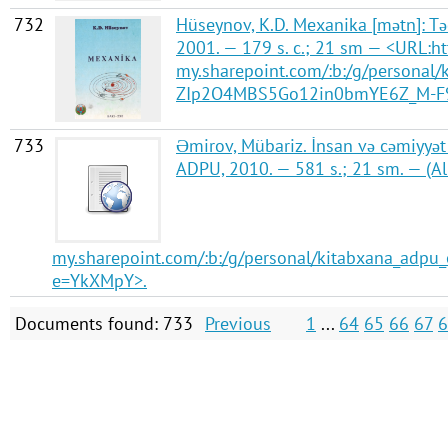
732
Hüseynov, K.D. Mexanika [mətn]: Təd
2001. — 179 s. с.; 21 sm — <URL:h
my.sharepoint.com/:b:/g/personal
ZIp2O4MBS5Go12in0bmYE6Z_M-F9
733
Əmirov, Mübariz. İnsan və cəmiyyət 
ADPU, 2010. — 581 s.; 21 sm. — (Al
my.sharepoint.com/:b:/g/personal/kitabxana_ad
e=YkXMpY>.
Documents found: 733
Previous
1
...
64
65
66
67
6