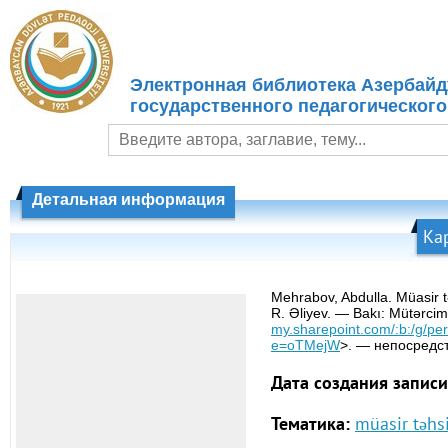
Электронная библиотека Азербайд
государственного педагогического
Детальная информация
Ка
Mehrabov, Abdulla. Müasir tə
R. Əliyev. — Bakı: Mütərci
my.sharepoint.com/:b:/g
e=oTMejW
>. — непосредс
Дата создания записи
Тематика:
müasir təhsi