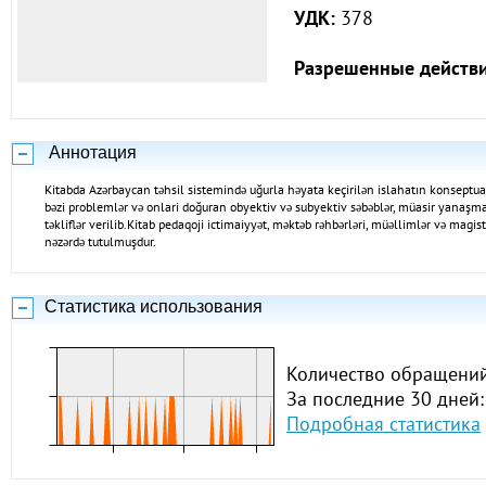
УДК:
378
Разрешенные действи
Аннотация
Kitabda Azərbaycan təhsil sistemində uğurla həyata keçirilən islahatın konseptual
bəzi problemlər və onlari doğuran obyektiv və subyektiv səbəblər, müasir yanaşmal
təkliflər verilib.Kitab pedaqoji ictimaiyyət, məktəb rəhbərləri, müəllimlər və magis
nəzərdə tutulmuşdur.
Статистика использования
Количество обращений
За последние 30 дней:
Подробная статистика