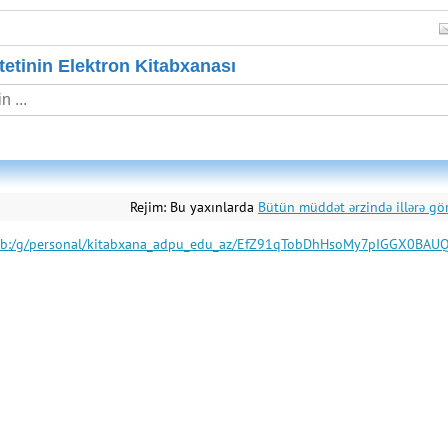
etinin Elektron Kitabxanası
Rejim:
Bu yaxınlarda
Bütün müddət ərzində illərə gö
om/:b:/g/personal/kitabxana_adpu_edu_az/EfZ91qTobDhHsoMy7pIGGX0B