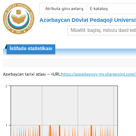
Atributa görə axtarış
E-kataloq
Azərbaycan Dövlət Pedaqoji Universit
İstifadə statistikası
Azərbaycan tarixi atlası — <URL:
https://azpedagogy-my.sharepoint.c