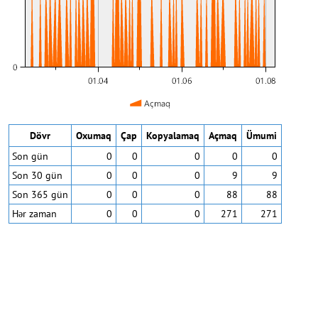
Dövr
Oxumaq
Çap
Kopyalamaq
Açmaq
Ümumi
Son gün
0
0
0
0
0
Son 30 gün
0
0
0
9
9
Son 365 gün
0
0
0
88
88
Hər zaman
0
0
0
271
271