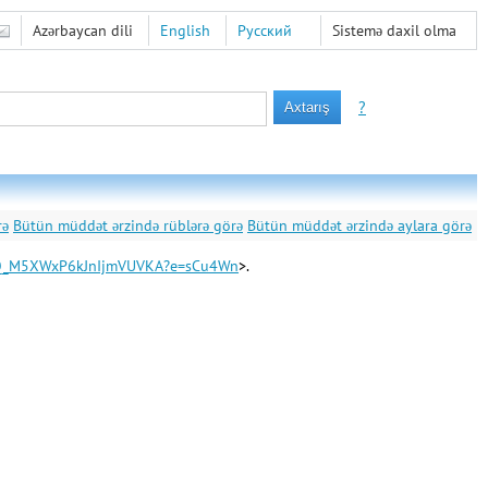
Azərbaycan dili
English
Русский
Sistemə daxil olma
?
rə
Bütün müddət ərzində rüblərə görə
Bütün müddət ərzində aylara görə
AUQ_M5XWxP6kJnIjmVUVKA?e=sCu4Wn
>.