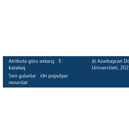
Atributa görə axtarış
E-
©
Azərbaycan Dö
kataloq
Universiteti
, 20
Son gələnlər
Ən populyar
resurslar