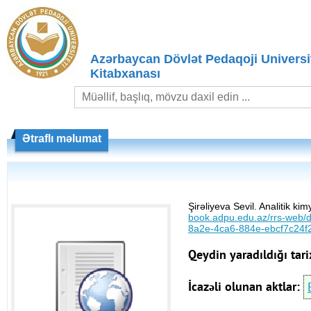
Azərbaycan Dövlət Pedaqoji Universit
Kitabxanası
Ətraflı məlumat
Şirəliyeva Sevil. Analitik k
book.adpu.edu.az/rrs-web
8a2e-4ca6-884e-ebcf7c24f
Qeydin yaradıldığı tari
İcazəli olunan aktlar: