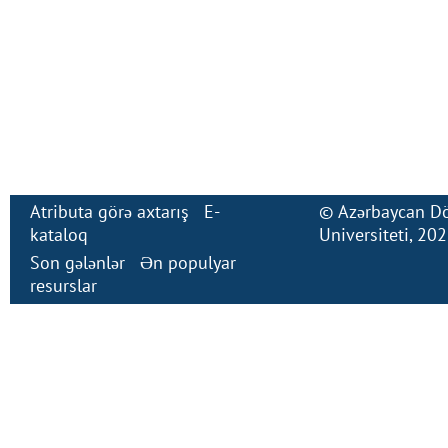
Atributa görə axtarış
E-
©
Azərbaycan Dö
kataloq
Universiteti
, 20
Son gələnlər
Ən populyar
resurslar