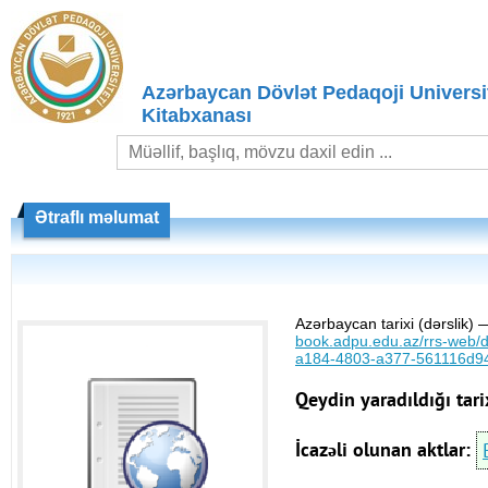
Azərbaycan Dövlət Pedaqoji Universit
Kitabxanası
Ətraflı məlumat
Azərbaycan tarixi (dərslik)
book.adpu.edu.az/rrs-web
a184-4803-a377-561116d9
Qeydin yaradıldığı tari
İcazəli olunan aktlar: