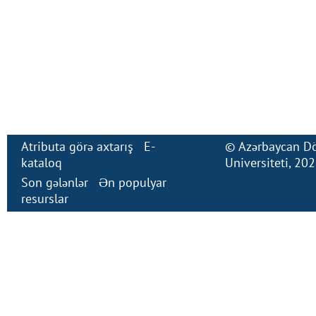
Atributa görə axtarış
E-
©
Azərbaycan Dö
kataloq
Universiteti
, 20
Son gələnlər
Ən populyar
resurslar