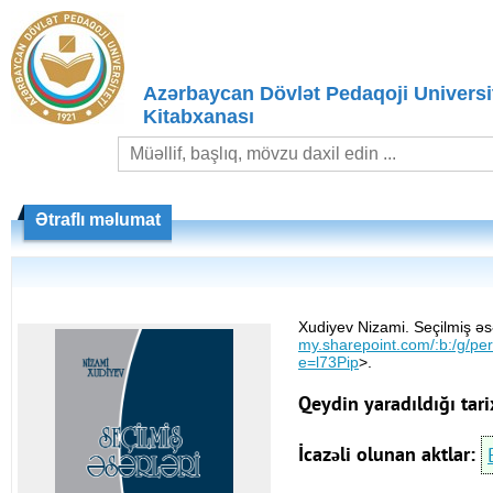
Azərbaycan Dövlət Pedaqoji Universit
Kitabxanası
Ətraflı məlumat
Xudiyev Nizami. Seçilmiş əsə
my.sharepoint.com/:b:/g
e=l73Pip
>.
Qeydin yaradıldığı tari
İcazəli olunan aktlar: