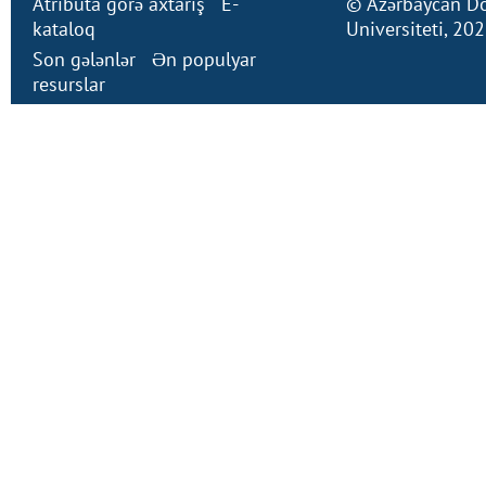
Atributa görə axtarış
E-
©
Azərbaycan Dö
kataloq
Universiteti
, 20
Son gələnlər
Ən populyar
resurslar