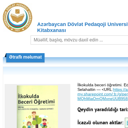
Azərbaycan Dövlət Pedaqoji Universit
Kitabxanası
Ətraflı məlumat
İlkokulda beceri öğretimi. 
Selahattin — <URL:
https:/
my.sharepoint.com/:b:/g/p
MQhMiaOmQMxneUUB958o
Qeydin yaradıldığı tari
İcazəli olunan aktlar: