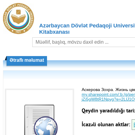
Azərbaycan Dövlət Pedaqoji Universit
Kitabxanası
Ətraflı məlumat
Аскерова Зохра. Жизнь ц
my.sharepoint.com/:b:/g/
jZi5gW8tR1Npvg?e=2LlJ1O
Qeydin yaradıldığı tari
İcazəli olunan aktlar: