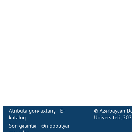
Atributa görə axtarış
E-
©
Azərbaycan Dö
kataloq
Universiteti
, 20
Son gələnlər
Ən populyar