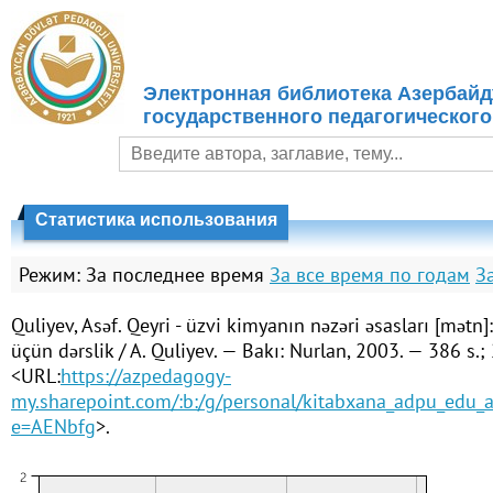
Электронная библиотека Азербайд
государственного педагогического
Статистика использования
Режим:
За последнее время
За все время по годам
З
Quliyev, Asəf. Qeyri - üzvi kimyanın nəzəri əsasları [mətn]
üçün dərslik / A. Quliyev. — Bakı: Nurlan, 2003. — 386 s.;
<URL:
https://azpedagogy-
my.sharepoint.com/:b:/g/personal/kitabxana_adpu_
e=AENbfg
>.