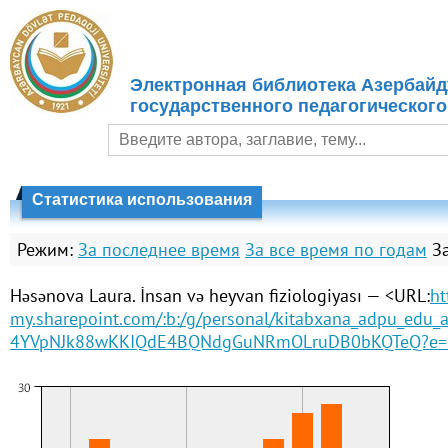
Электронная библиотека Азербайд
государственного педагогического
Статистика использования
Режим:
За последнее время
За все время по годам
З
Həsənova Laura. İnsan və heyvan fiziologiyası — <URL:
ht
my.sharepoint.com/:b:/g/personal/kitabxana_adpu_edu
4YVpNJk88wKKIQdE4BQNdgGuNRmOLruDB0bKQTeQ?e=