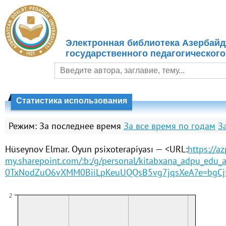
Электронная библиотека Азербайд
государственного педагогического
Статистика использования
Режим:
За последнее время
За все время по годам
З
Hüseynov Elmar. Oyun psixoterapiyası — <URL:
https://a
my.sharepoint.com/:b:/g/personal/kitabxana_adpu_edu_
0TxNodZuO6vXMM0BiiLpKeuUQQsB5vg7jqsXeA?e=bgCj