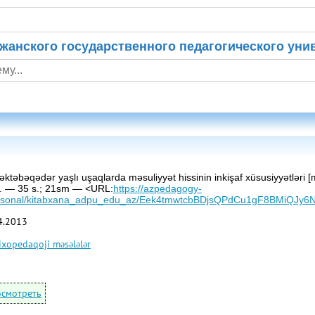
жанского государственного педагогического уни
ktəbəqədər yaşlı uşaqlarda məsuliyyət hissinin inkişaf xüsusiyyətləri [mə
12. — 35 s.; 21sm — <URL:
https://azpedagogy-
/personal/kitabxana_adpu_edu_az/Eek4tmwtcbBDjsQPdCu1gF8BMiQ
4.2013
ixopedaqoji məsələlər
смотреть