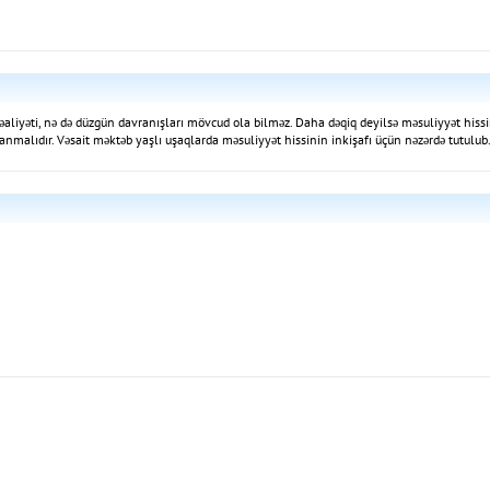
 fəaliyəti, nə də düzgün davranışları mövcud ola bilməz. Daha dəqiq deyilsə məsuliyyət hi
nmalıdır. Vəsait məktəb yaşlı uşaqlarda məsuliyyət hissinin inkişafı üçün nəzərdə tutulub