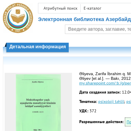
Атрибутный поиск
E-каталог
Электронная библиотека Азербайд
Детальная информация
Əliyeva, Zərifə İbrahim q. Mə
Əliyev [et al.]. — Bakı, 20
my.sharepoint.com/:b:/g
Дата создания записи:
12.0
Тематика:
psixoloji təhlil
;
ps
УДК:
372
Разрешенные действия:
По