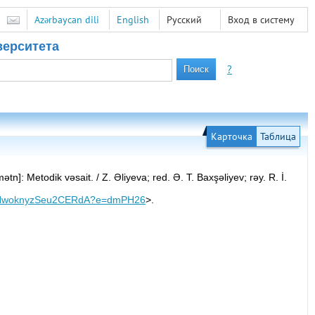
Azərbaycan dili
English
Русский
Вход в систему
верситета
?
Карточка
Таблица
tn]: Metodik vəsait. / Z. Əliyeva; rеd. Ə. T. Baxşəliyev; rəy. R. İ.
Jy6NwoknyzSeu2CERdA?e=dmPH26
>.