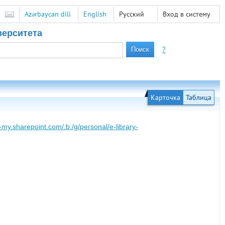
Azərbaycan dili
English
Русский
Вход в систему
верситета
?
Карточка
Таблица
my.sharepoint.com/:b:/g/personal/e-library-