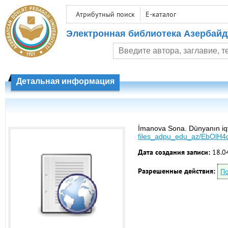
Атрибутный поиск
E-каталог
Электронная библиотека Азербайд
Детальная информация
İmanova Sona. Dünyanın iqti
files_adpu_edu_az/EbOl
Дата создания записи:
18.0
Разрешенные действия:
По