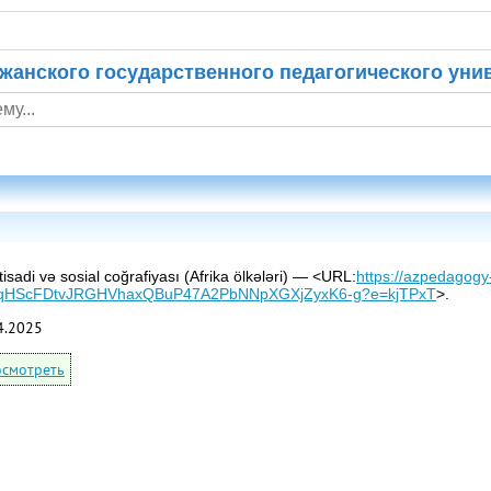
жанского государственного педагогического уни
sadi və sosial coğrafiyası (Afrika ölkələri) — <URL:
https://azpedagogy-
H4qHScFDtvJRGHVhaxQBuP47A2PbNNpXGXjZyxK6-g?e=kjTPxT
>.
4.2025
смотреть