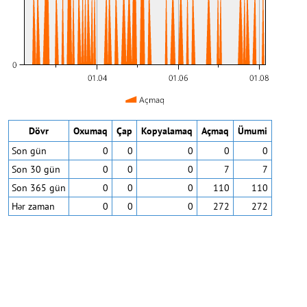
Dövr
Oxumaq
Çap
Kopyalamaq
Açmaq
Ümumi
Son gün
0
0
0
0
0
Son 30 gün
0
0
0
7
7
Son 365 gün
0
0
0
110
110
Hər zaman
0
0
0
272
272