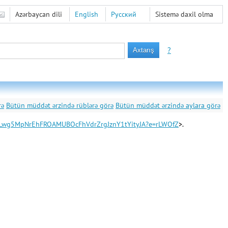
Azərbaycan dili
English
Русский
Sistemə daxil olma
?
rə
Bütün müddət ərzində rüblərə görə
Bütün müddət ərzində aylara görə
Gj1dLwg5MpNrEhFROAMUBOcFhVdrZrgJznY1tYityJA?e=rLWOfZ
>.