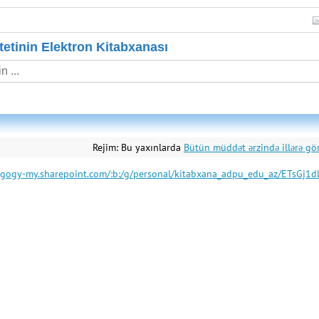
etinin Elektron Kitabxanası
Rejim:
Bu yaxınlarda
Bütün müddət ərzində illərə gö
dagogy-my.sharepoint.com/:b:/g/personal/kitabxana_adpu_edu_az/ETs