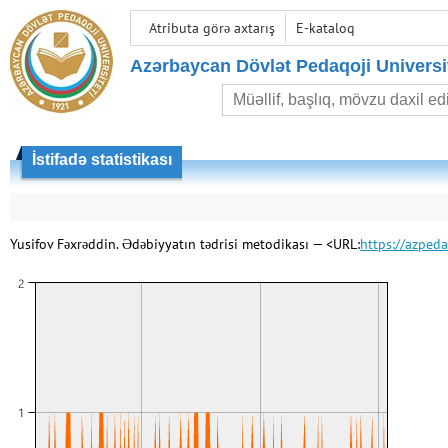
Atributa görə axtarış
E-kataloq
Azərbaycan Dövlət Pedaqoji Universit
İstifadə statistikası
Yusifov Fəxrəddin. Ədəbiyyatın tədrisi metodikası — <URL:
https://azpe