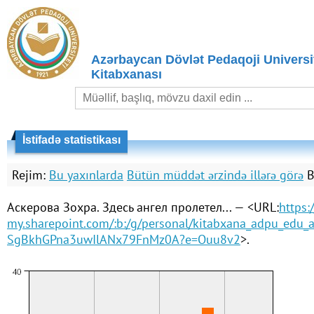
Azərbaycan Dövlət Pedaqoji Universit
Kitabxanası
İstifadə statistikası
Rejim:
Bu yaxınlarda
Bütün müddət ərzində illərə görə
B
Аскерова Зохра. Здесь ангел пролетел... — <URL:
https:
my.sharepoint.com/:b:/g/personal/kitabxana_adpu_ed
SgBkhGPna3uwIlANx79FnMz0A?e=Ouu8v2
>.