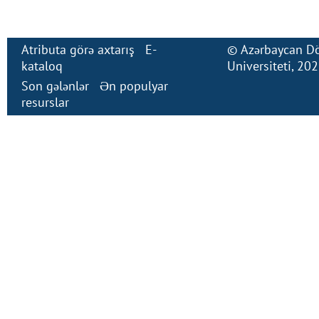
Atributa görə axtarış
E-
©
Azərbaycan Dö
kataloq
Universiteti
, 20
Son gələnlər
Ən populyar
resurslar