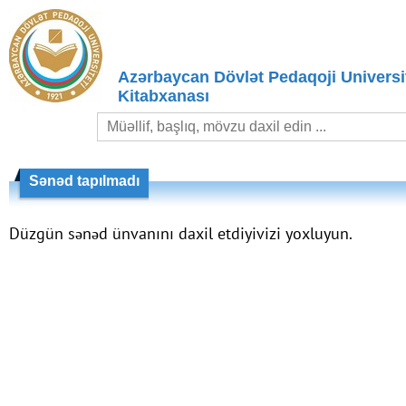
Azərbaycan Dövlət Pedaqoji Universit
Kitabxanası
Sənəd tapılmadı
Düzgün sənəd ünvanını daxil etdiyivizi yoxluyun.