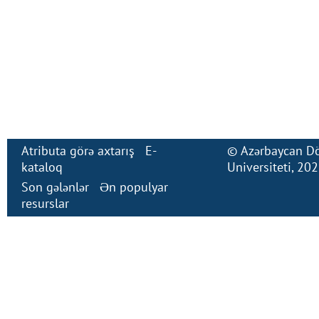
Atributa görə axtarış
E-
©
Azərbaycan Dö
kataloq
Universiteti
, 20
Son gələnlər
Ən populyar
resurslar