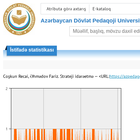
Atributa görə axtarış
E-kataloq
Azərbaycan Dövlət Pedaqoji Universit
İstifadə statistikası
Coşkun Recai, Əhmədov Fariz. Strateji idarəetmə — <URL:
https://azpeda