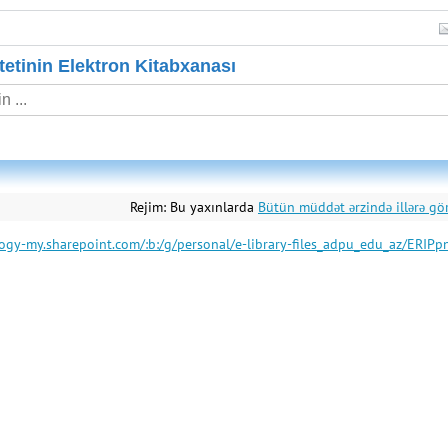
etinin Elektron Kitabxanası
Rejim:
Bu yaxınlarda
Bütün müddət ərzində illərə gö
gogy-my.sharepoint.com/:b:/g/personal/e-library-files_adpu_edu_a