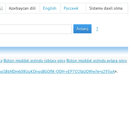
Azərbaycan dili
English
Русский
Sistemə daxil olma
?
rə
Bütün müddət ərzində rüblərə görə
Bütün müddət ərzində aylara görə
z/ERIPpnpS8bNDm608UuKDngsBGOfIK-QDH-vEP7Q2faUOWw?e=z293oA
>.