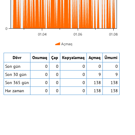
Dövr
Oxumaq
Çap
Kopyalamaq
Açmaq
Ümumi
Son gün
0
0
0
0
0
Son 30 gün
0
0
0
9
9
Son 365 gün
0
0
0
138
138
Hər zaman
0
0
0
138
138